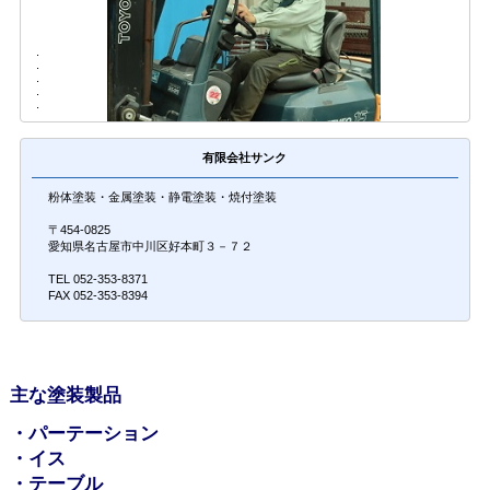
.
.
.
.
.
有限会社サンク
粉体塗装・金属塗装・静電塗装・焼付塗装
〒454-0825
愛知県名古屋市中川区好本町３－７２
TEL 052-353-8371
FAX 052-353-8394
主な塗装製品
・パーテーション
・イス
・テーブル