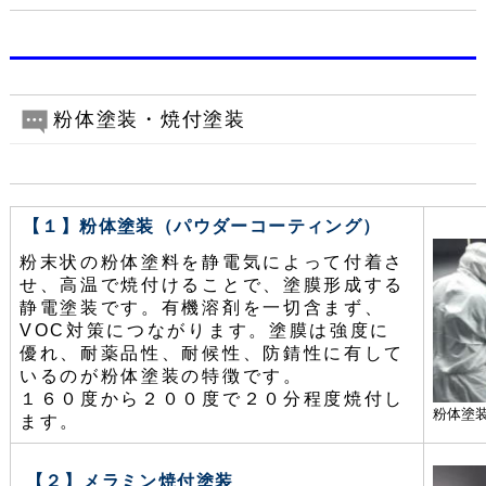
粉体塗装・焼付塗装
【１】粉体塗装（パウダーコーティング）
粉末状の粉体塗料を静電気によって付着さ
せ、高温で焼付けることで、塗膜形成する
静電塗装です。有機溶剤を一切含まず、
VOC対策につながります。塗膜は強度に
優れ、耐薬品性、耐候性、防錆性に有して
いるのが粉体塗装の特徴です。
１６０度から２００度で２０分程度焼付し
粉体塗装
ます。
【２】メラミン焼付塗装